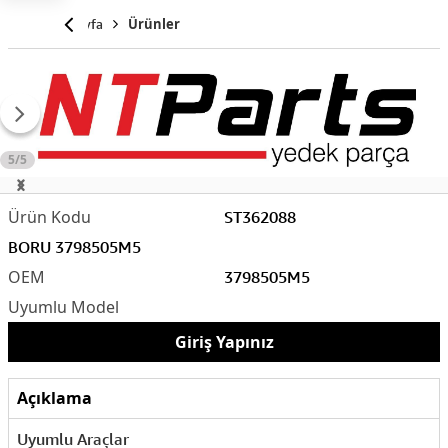
Anasayfa
Ürünler
5/5
ST362088
BORU 3798505M5
3798505M5
Giriş Yapınız
Açıklama
Uyumlu Araçlar