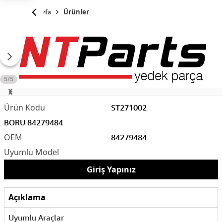
Anasayfa
Ürünler
5/5
ST271002
BORU 84279484
84279484
Giriş Yapınız
Açıklama
Uyumlu Araçlar