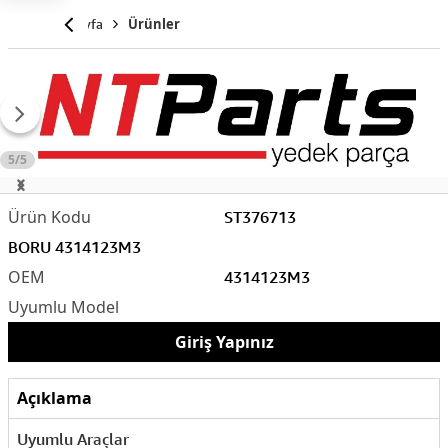
Anasayfa
Ürünler
5/5
ST376713
BORU 4314123M3
4314123M3
Giriş Yapınız
Açıklama
Uyumlu Araçlar