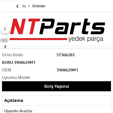
Anasayfa
Ürünler
5/5
ST366283
BORU 3908629M1
3908629M1
Giriş Yapınız
Açıklama
Uyumlu Araçlar