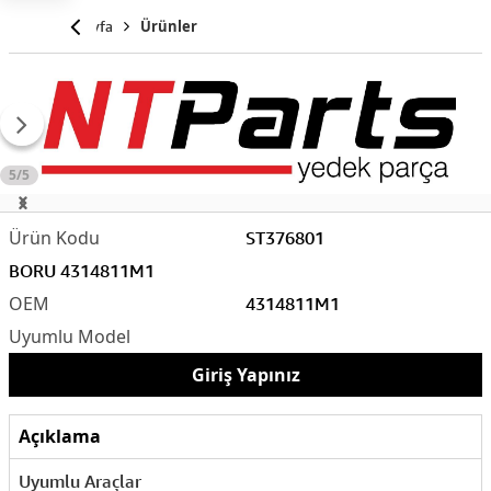
Anasayfa
Ürünler
5/5
ST376801
BORU 4314811M1
4314811M1
Giriş Yapınız
Açıklama
Uyumlu Araçlar