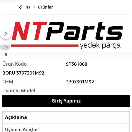
Anasayfa
Ürünler
5/5
ST361868
BORU 3797301M92
3797301M92
Giriş Yapınız
Açıklama
Uyumlu Araçlar