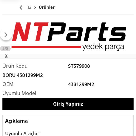
Anasayfa
Ürünler
5/5
ST379908
BORU 4381299M2
4381299M2
Giriş Yapınız
Açıklama
Uyumlu Araçlar