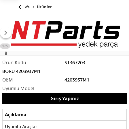
Anasayfa
Ürünler
5/5
ST367203
BORU 4203937M1
4203937M1
Giriş Yapınız
Açıklama
Uyumlu Araçlar