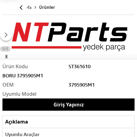
Anasayfa
Ürünler
5/5
ST361610
BORU 3795905M1
3795905M1
Giriş Yapınız
Açıklama
Uyumlu Araçlar