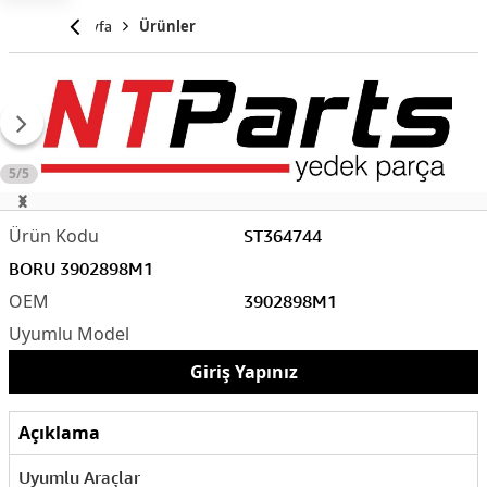
Anasayfa
Ürünler
5/5
ST364744
BORU 3902898M1
3902898M1
Giriş Yapınız
Açıklama
Uyumlu Araçlar