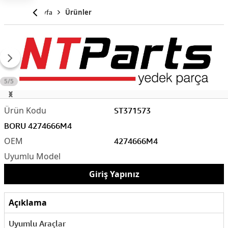
Anasayfa
Ürünler
5/5
ST371573
BORU 4274666M4
4274666M4
Giriş Yapınız
Açıklama
Uyumlu Araçlar