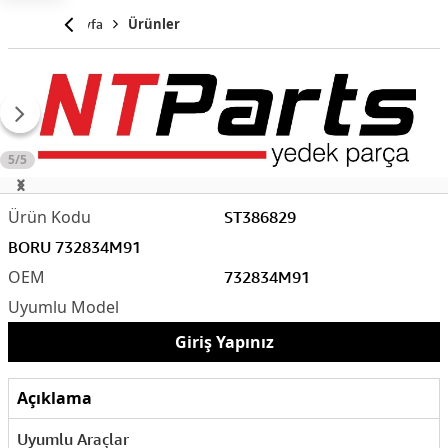
Anasayfa
Ürünler
5/5
ST386829
BORU 732834M91
732834M91
Giriş Yapınız
Açıklama
Uyumlu Araçlar