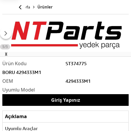
Anasayfa
Ürünler
5/5
ST374775
BORU 4294333M1
4294333M1
Giriş Yapınız
Açıklama
Uyumlu Araçlar