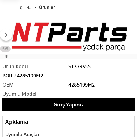
Anasayfa
Ürünler
5/5
ST373355
BORU 4285199M2
4285199M2
Giriş Yapınız
Açıklama
Uyumlu Araçlar