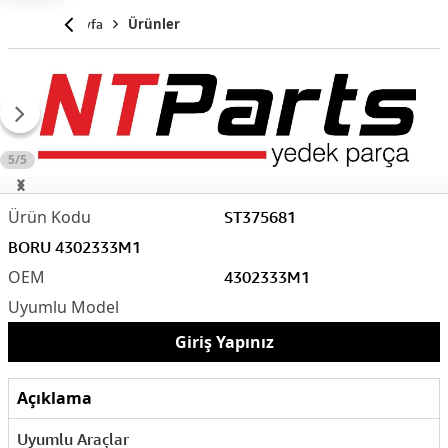
Anasayfa
Ürünler
5/5
ST375681
BORU 4302333M1
4302333M1
Giriş Yapınız
Açıklama
Uyumlu Araçlar