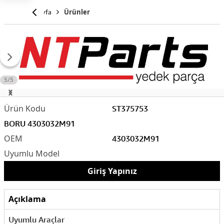
Anasayfa
Ürünler
5/5
ST375753
BORU 4303032M91
4303032M91
Giriş Yapınız
Açıklama
Uyumlu Araçlar