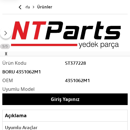
Anasayfa
Ürünler
5/5
ST377228
BORU 4351062M1
4351062M1
Giriş Yapınız
Açıklama
Uyumlu Araçlar