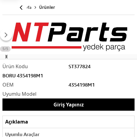
Anasayfa
Ürünler
5/5
ST377824
BORU 4354198M1
4354198M1
Giriş Yapınız
Açıklama
Uyumlu Araçlar