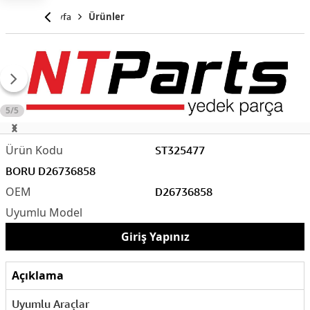
Anasayfa
Ürünler
5/5
ST325477
BORU D26736858
D26736858
Giriş Yapınız
Açıklama
Uyumlu Araçlar