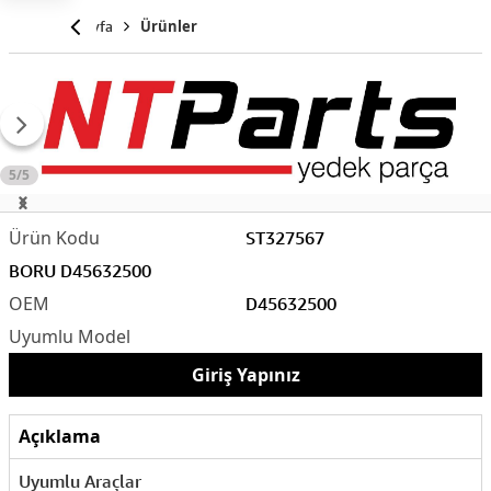
Anasayfa
Ürünler
5/5
ST327567
BORU D45632500
D45632500
Giriş Yapınız
Açıklama
Uyumlu Araçlar