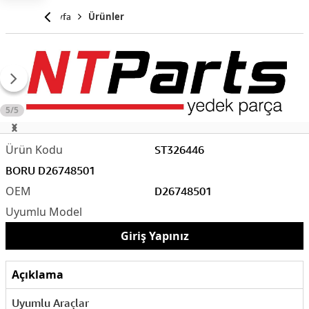
Anasayfa
Ürünler
5/5
ST326446
BORU D26748501
D26748501
Giriş Yapınız
Açıklama
Uyumlu Araçlar