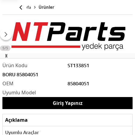
Anasayfa
Ürünler
5/5
ST133851
BORU 85804051
85804051
Giriş Yapınız
Açıklama
Uyumlu Araçlar