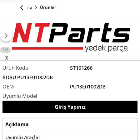
Anasayfa
Ürünler
5/5
ST161266
BORU PU13E01002DB
PU13E01002DB
Giriş Yapınız
Açıklama
Uyumlu Araçlar