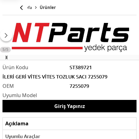
Anasayfa
Ürünler
5/5
ST389721
İLERİ GERİ VİTES VİTES TOZLUK SACI 7255079
7255079
Giriş Yapınız
Açıklama
Uyumlu Araçlar