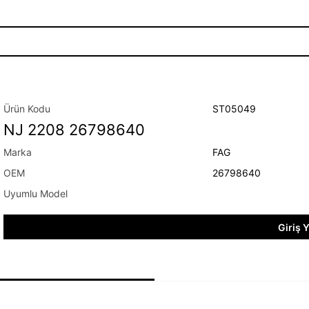
ST05049
NJ 2208 26798640
FAG
26798640
Giriş 