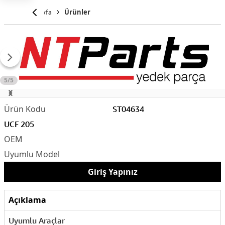
Anasayfa
Ürünler
5/5
ST04634
UCF 205
Giriş Yapınız
Açıklama
Uyumlu Araçlar