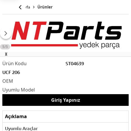
Anasayfa
Ürünler
5/5
ST04639
UCF 206
Giriş Yapınız
Açıklama
Uyumlu Araçlar