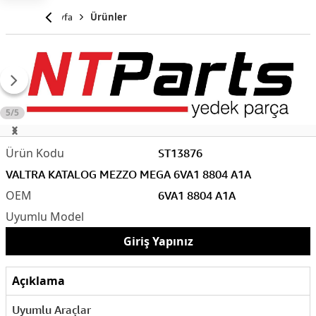
Anasayfa
Ürünler
5/5
ST13876
VALTRA KATALOG MEZZO MEGA 6VA1 8804 A1A
6VA1 8804 A1A
Giriş Yapınız
Açıklama
Uyumlu Araçlar