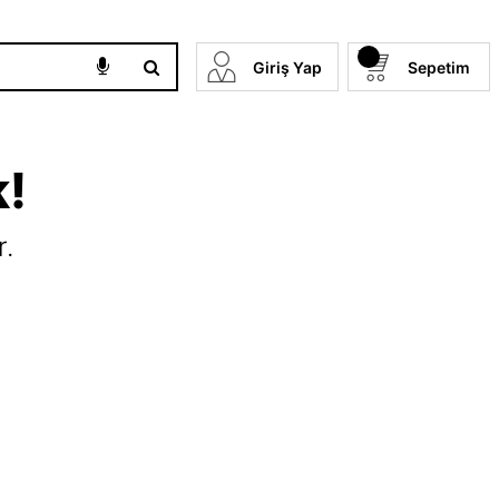
Giriş Yap
Sepetim
k!
r.