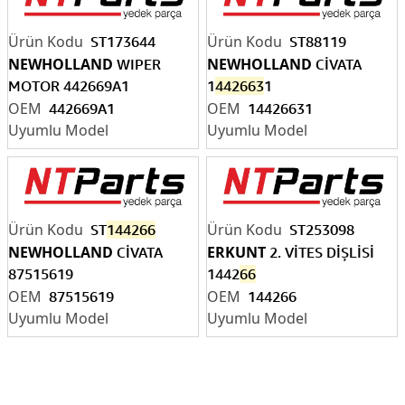
ST173644
ST88119
NEWHOLLAND
NEWHOLLAND
WIPER
CİVATA
MOTOR 442669A1
1
442663
1
442669A1
14426631
ST
144266
ST253098
NEWHOLLAND
ERKUNT
CİVATA
2. VİTES DİŞLİSİ
87515619
1442
66
87515619
144266