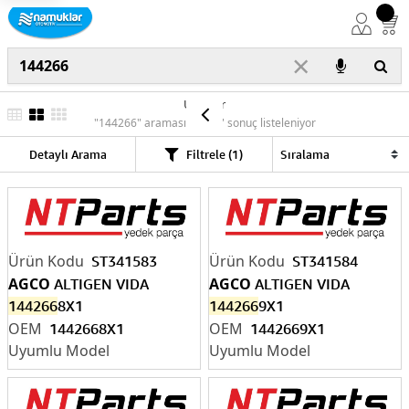
×
Ürünler
"144266" araması için "6" sonuç listeleniyor
Detaylı Arama
Filtrele (1)
ST341583
ST341584
AGCO
AGCO
ALTIGEN VIDA
ALTIGEN VIDA
144266
8X1
144266
9X1
1442668X1
1442669X1