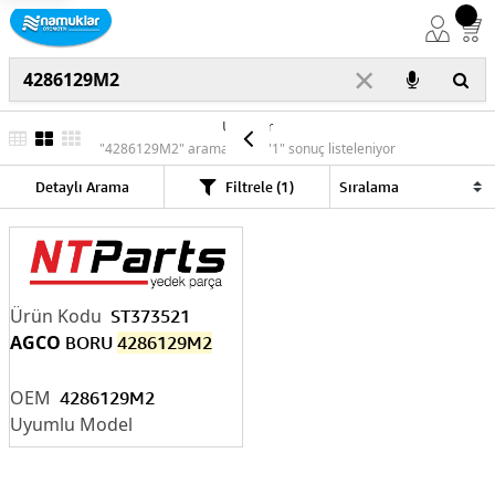
×
Ürünler
"4286129M2" araması için "1" sonuç listeleniyor
Detaylı Arama
Filtrele (1)
ST373521
AGCO
BORU
4286129M2
4286129M2