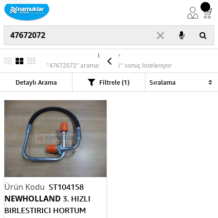
×
Ürünler
"47672072" araması için "1" sonuç listeleniyor
Detaylı Arama
Filtrele (1)
ST104158
NEWHOLLAND
3. HIZLI
BIRLESTIRICI HORTUM