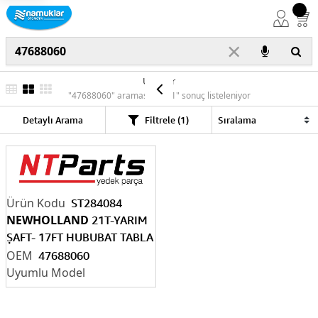
×
Ürünler
"47688060" araması için "1" sonuç listeleniyor
Detaylı Arama
Filtrele (1)
ST284084
NEWHOLLAND
21T-YARIM
ŞAFT- 17FT HUBUBAT TABLA
47688060
47688060