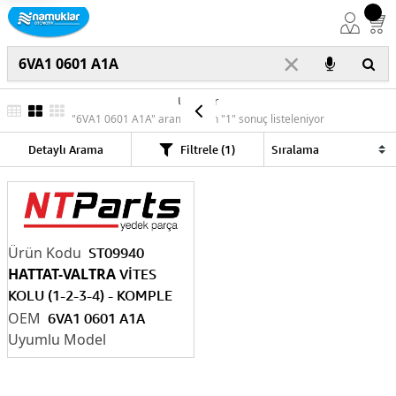
×
Ürünler
"6VA1 0601 A1A" araması için "1" sonuç listeleniyor
Detaylı Arama
Filtrele (1)
ST09940
HATTAT-VALTRA
VİTES
KOLU (1-2-3-4) - KOMPLE
6
VA1 0601 A1A
6VA1 0601 A1A