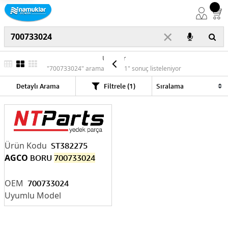
×
Ürünler
"700733024" araması için "1" sonuç listeleniyor
Detaylı Arama
Filtrele (1)
ST382275
AGCO
BORU
700733024
700733024