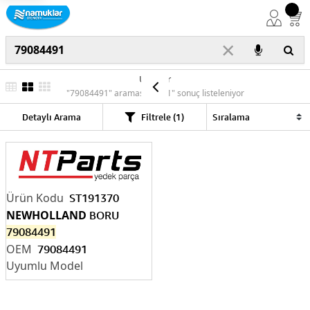
×
Ürünler
"79084491" araması için "1" sonuç listeleniyor
Detaylı Arama
Filtrele (1)
ST191370
NEWHOLLAND
BORU
79084491
79084491