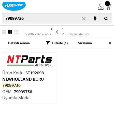
×
Ürünler
"79099736" araması için "1" sonuç listeleniyor
Detaylı Arama
Filtrele (1)
ST192098
NEWHOLLAND
BORU
79099736
79099736