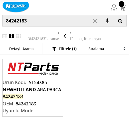
×
Ürünler
"84242183" araması için "1" sonuç listeleniyor
Detaylı Arama
Filtrele (1)
ST54385
NEWHOLLAND
ARA PARÇA
84242183
84242183