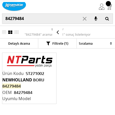
×
Ürünler
"84279484" araması için "1" sonuç listeleniyor
Detaylı Arama
Filtrele (1)
ST271002
NEWHOLLAND
BORU
84279484
84279484