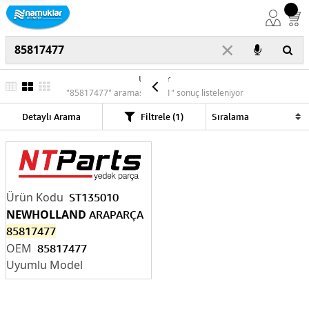
×
Ürünler
"85817477" araması için "1" sonuç listeleniyor
Detaylı Arama
Filtrele (1)
ST135010
NEWHOLLAND
ARAPARÇA
85817477
85817477