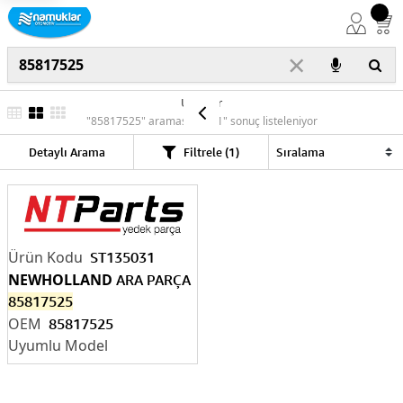
×
Ürünler
"85817525" araması için "1" sonuç listeleniyor
Detaylı Arama
Filtrele (1)
ST135031
NEWHOLLAND
ARA PARÇA
85817525
85817525