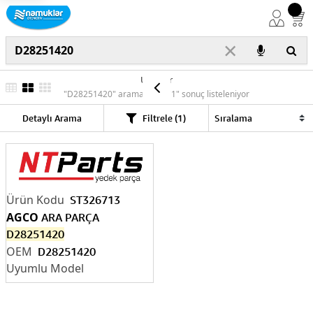
×
Ürünler
"D28251420" araması için "1" sonuç listeleniyor
Detaylı Arama
Filtrele (1)
ST326713
AGCO
ARA PARÇA
D28251420
D28251420